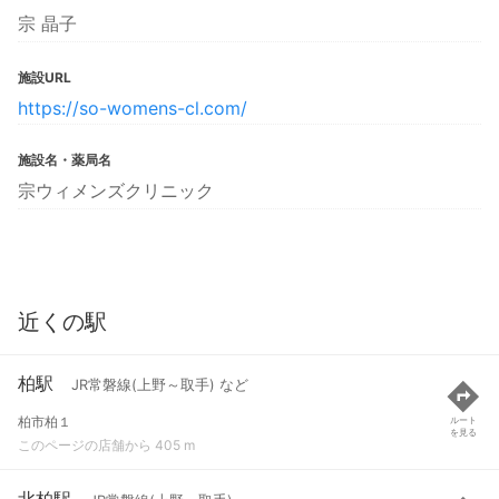
宗 晶子
施設URL
https://so-womens-cl.com/
施設名・薬局名
宗ウィメンズクリニック
近くの駅
柏駅
JR常磐線(上野～取手) など
柏市柏１
ルート
を見る
このページの店舗から 405 m
北柏駅