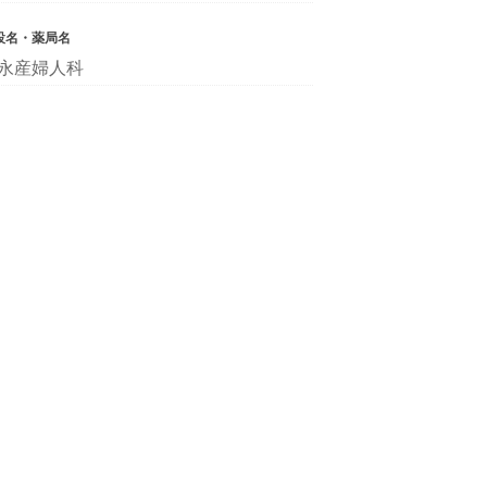
設名・薬局名
永産婦人科