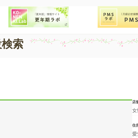
設検索
店
女
住
愛