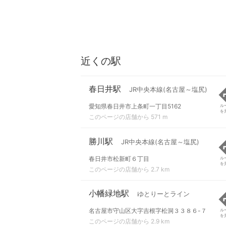
近くの駅
春日井駅
JR中央本線(名古屋～塩尻)
愛知県春日井市上条町一丁目5162
ル
を
このページの店舗から 571 m
勝川駅
JR中央本線(名古屋～塩尻)
春日井市松新町６丁目
ル
を
このページの店舗から 2.7 km
小幡緑地駅
ゆとりーとライン
名古屋市守山区大字吉根字松洞３３８６-７
ル
を
このページの店舗から 2.9 km