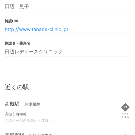
田辺 晃子
施設URL
http://www.tanabe-clinic.jp/
施設名・薬局名
田辺レディースクリニック
近くの駅
高槻駅
JR京都線
高槻市白梅町
ルート
を見る
このページの店舗から 313 m
高槻市駅