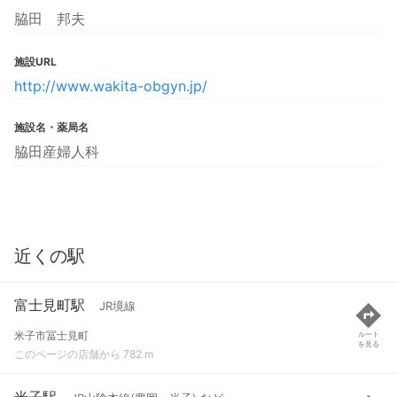
脇田 邦夫
施設URL
http://www.wakita-obgyn.jp/
施設名・薬局名
脇田産婦人科
近くの駅
富士見町駅
JR境線
米子市冨士見町
ルート
を見る
このページの店舗から 782 m
米子駅