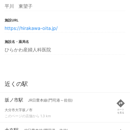
平川 東望子
施設URL
https://hirakawa-oita.jp/
施設名・薬局名
ひらかわ産婦人科医院
近くの駅
坂ノ市駅
JR日豊本線(門司港～佐伯)
大分市大字坂ノ市
ルート
を見る
このページの店舗から 1.3 km
大在駅