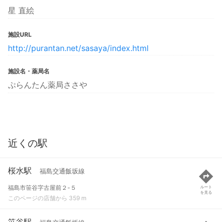
星 直絵
施設URL
http://purantan.net/sasaya/index.html
施設名・薬局名
ぷらんたん薬局ささや
近くの駅
桜水駅
福島交通飯坂線
福島市笹谷字古屋前２-５
ルート
を見る
このページの店舗から 359 m
笹谷駅