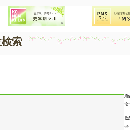
設検索
店
女
住
香