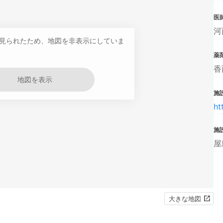
医
河
見られたため、地図を非表示にしていま
薬
香
地図を表示
施設
ht
施
屋
大きな地図