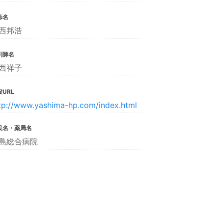
師名
西邦浩
剤師名
西祥子
URL
tp://www.yashima-hp.com/index.html
設名・薬局名
島総合病院