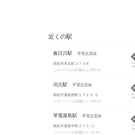
近くの駅
春日川駅
琴電志度線
高松市木太町２７０８
ル
を
このページの店舗から 695 m
潟元駅
琴電志度線
高松市屋島西町１７２３-５
ル
を
このページの店舗から 745 m
琴電屋島駅
琴電志度線
高松市屋島中町２７０-１
ル
を
このページの店舗から 1.4 km