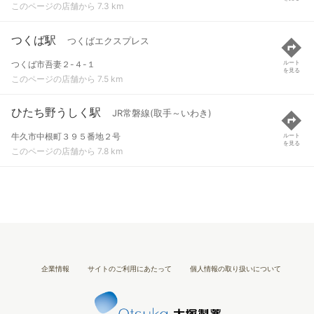
このページの店舗から 7.3 km
つくば駅
つくばエクスプレス
つくば市吾妻２-４-１
ルート
を見る
このページの店舗から 7.5 km
ひたち野うしく駅
JR常磐線(取手～いわき)
牛久市中根町３９５番地２号
ルート
を見る
このページの店舗から 7.8 km
企業情報
サイトのご利用にあたって
個人情報の取り扱いについて