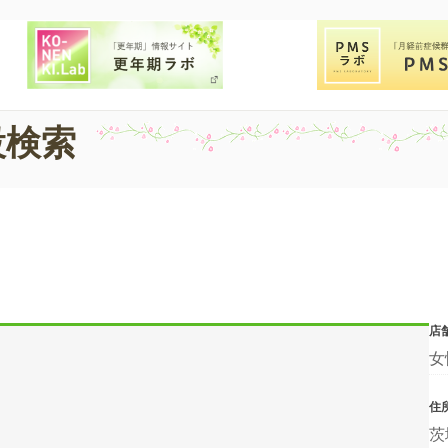
設検索
店
女
住
茨