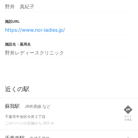
野井 真紀子
施設URL
https://www.noi-ladies.jp/
施設名・薬局名
野井レディースクリニック
近くの駅
蘇我駅
JR外房線 など
千葉市中央区今井２丁目
ルート
を見る
このページの店舗から 301 m
千葉寺駅