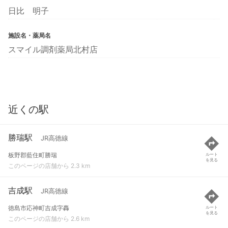
日比 明子
施設名・薬局名
スマイル調剤薬局北村店
近くの駅
勝瑞駅
JR高徳線
板野郡藍住町勝瑞
ルート
を見る
このページの店舗から 2.3 km
吉成駅
JR高徳線
徳島市応神町吉成字轟
ルート
を見る
このページの店舗から 2.6 km