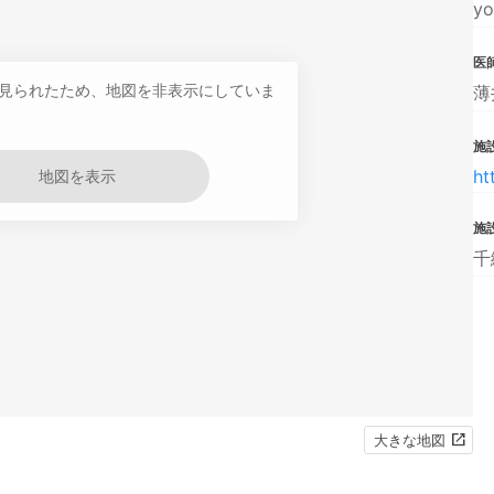
yo
医
見られたため、地図を非表示にしていま
薄
施設
ht
地図を表示
施
千
大きな地図