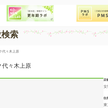
設検索
ク代々木上原
ク代々木上原
店
女
住
東