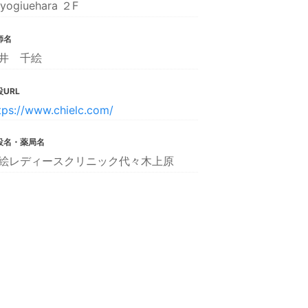
yogiuehara ２F
師名
井 千絵
URL
tps://www.chielc.com/
設名・薬局名
絵レディースクリニック代々木上原