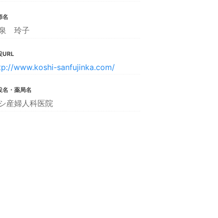
師名
泉 玲子
URL
tp://www.koshi-sanfujinka.com/
設名・薬局名
シ産婦人科医院