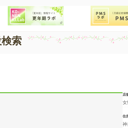
設検索
店
女
住
神