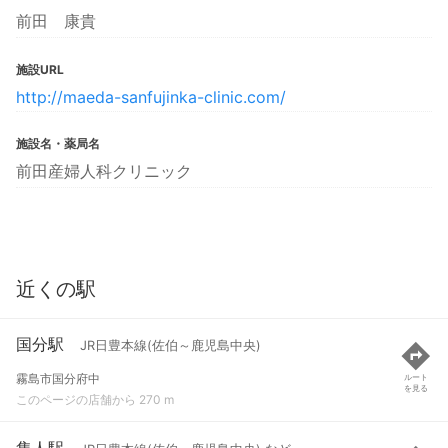
前田 康貴
施設URL
http://maeda-sanfujinka-clinic.com/
施設名・薬局名
前田産婦人科クリニック
近くの駅
国分駅
JR日豊本線(佐伯～鹿児島中央)
霧島市国分府中
ルート
を見る
このページの店舗から 270 m
隼人駅