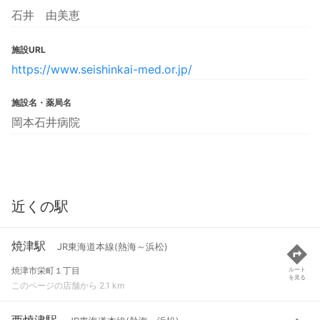
石井 由美恵
施設URL
https://www.seishinkai-med.or.jp/
施設名・薬局名
岡本石井病院
近くの駅
焼津駅
JR東海道本線(熱海～浜松)
焼津市栄町１丁目
ルート
を見る
このページの店舗から 2.1 km
西焼津駅