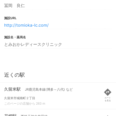
冨岡 良仁
施設URL
http://tomioka-lc.com/
施設名・薬局名
とみおかレディースクリニック
近くの駅
久留米駅
JR鹿児島本線(博多～八代) など
久留米市城南町２丁目
ルート
を見る
このページの店舗から 263 m
花畑駅