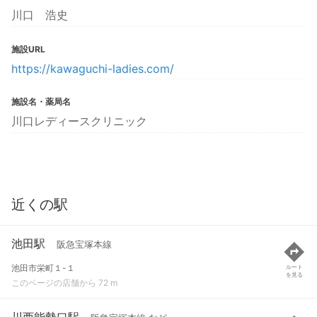
川口 浩史
施設URL
https://kawaguchi-ladies.com/
施設名・薬局名
川口レディースクリニック
近くの駅
池田駅
阪急宝塚本線
池田市栄町１-１
ルート
を見る
このページの店舗から 72 m
川西能勢口駅