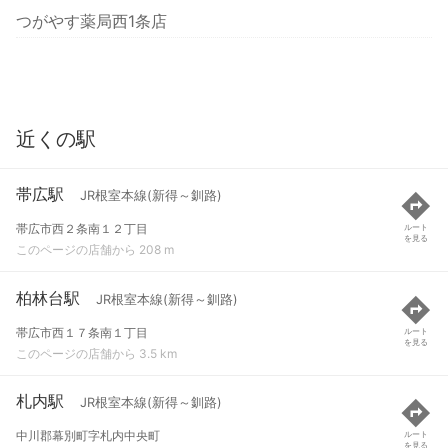
つがやす薬局西1条店
近くの駅
帯広駅
JR根室本線(新得～釧路)
帯広市西２条南１２丁目
ルート
を見る
このページの店舗から 208 m
柏林台駅
JR根室本線(新得～釧路)
帯広市西１７条南１丁目
ルート
を見る
このページの店舗から 3.5 km
札内駅
JR根室本線(新得～釧路)
中川郡幕別町字札内中央町
ルート
を見る