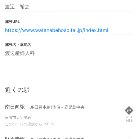
渡辺 裕之
施設URL
https://www.watanabehospital.jp/index.html
施設名・薬局名
渡辺産婦人科
近くの駅
南日向駅
JR日豊本線(佐伯～鹿児島中央)
日向市大字平岩
ルート
を見る
このページの店舗から 150 m
財光寺駅