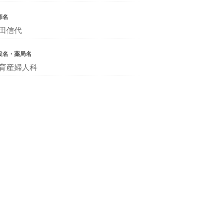
師名
田信代
設名・薬局名
育産婦人科