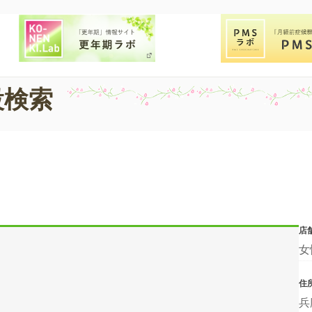
設検索
店
女
住
兵