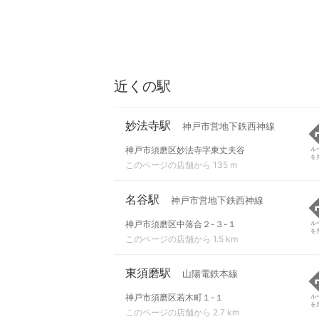
近くの駅
妙法寺駅
神戸市営地下鉄西神線
神戸市須磨区妙法寺字東丈夫谷
ル
を
このページの店舗から 135 m
名谷駅
神戸市営地下鉄西神線
神戸市須磨区中落合２-３-１
ル
を
このページの店舗から 1.5 km
東須磨駅
山陽電鉄本線
神戸市須磨区若木町１-１
ル
を
このページの店舗から 2.7 km