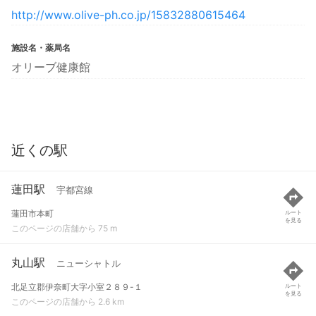
http://www.olive-ph.co.jp/15832880615464
施設名・薬局名
オリーブ健康館
近くの駅
蓮田駅
宇都宮線
蓮田市本町
ルート
を見る
このページの店舗から 75 m
丸山駅
ニューシャトル
北足立郡伊奈町大字小室２８９-１
ルート
を見る
このページの店舗から 2.6 km