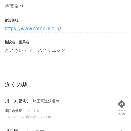
佐藤倫也
施設URL
https://www.satoclinic.jp/
施設名・薬局名
さとうレディースクリニック
近くの駅
川口元郷駅
埼玉高速鉄道線
川口市元郷１-２-１５
ルート
を見る
このページの店舗から 720 m
川口駅