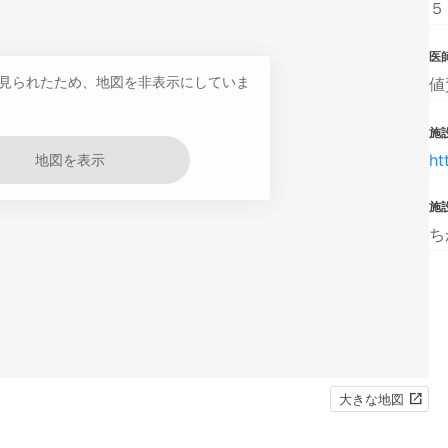
５
医
見られたため、地図を非表示にしていま
値
施設
ht
地図を表示
施
ち
大きな地図