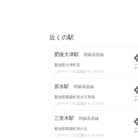
近くの駅
肥後大津駅
阿蘇高原線
菊池郡大津町室
ル
を
このページの店舗から 1.4 km
原水駅
阿蘇高原線
菊池郡菊陽町原水字馬場
ル
を
このページの店舗から 2.2 km
三里木駅
阿蘇高原線
菊池郡菊陽町津久礼
ル
を
このページの店舗から 5.4 km