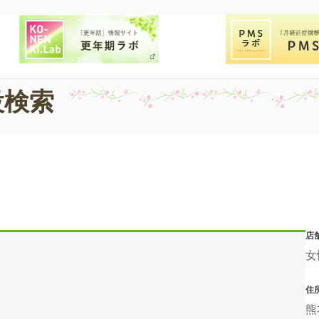
設検索
店
女
住
熊