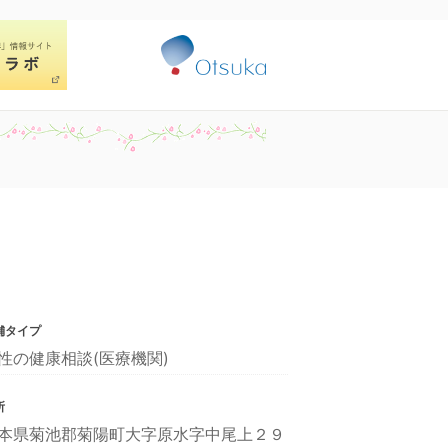
舗タイプ
性の健康相談(医療機関)
所
本県菊池郡菊陽町大字原水字中尾上２９