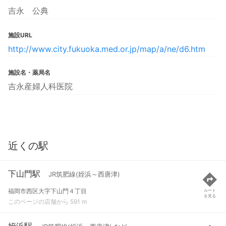
吉永 公典
施設URL
http://www.city.fukuoka.med.or.jp/map/a/ne/d6.htm
施設名・薬局名
吉永産婦人科医院
近くの駅
下山門駅
JR筑肥線(姪浜～西唐津)
福岡市西区大字下山門４丁目
ルート
を見る
このページの店舗から 591 m
姪浜駅