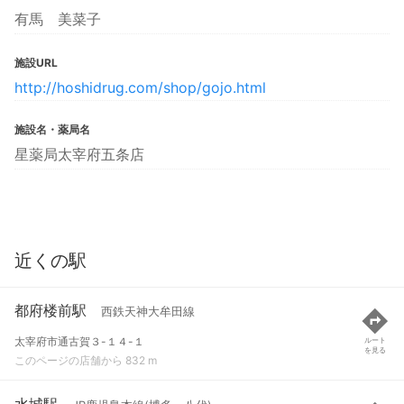
有馬 美菜子
施設URL
http://hoshidrug.com/shop/gojo.html
施設名・薬局名
星薬局太宰府五条店
近くの駅
都府楼前駅
西鉄天神大牟田線
太宰府市通古賀３-１４-１
ルート
を見る
このページの店舗から 832 m
水城駅