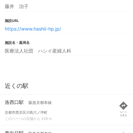
藤井 治子
施設URL
https://www.hashii-hp.jp/
施設名・薬局名
医療法人社団 ハシイ産婦人科
近くの駅
洛西口駅
阪急京都本線
京都市西京区川島六ノ坪町
ルート
を見る
このページの店舗から 428 m
東向日駅