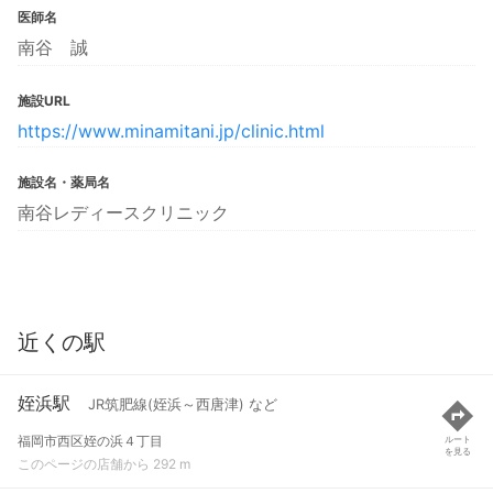
医師名
南谷 誠
施設URL
https://www.minamitani.jp/clinic.html
施設名・薬局名
南谷レディースクリニック
近くの駅
姪浜駅
JR筑肥線(姪浜～西唐津) など
福岡市西区姪の浜４丁目
ルート
を見る
このページの店舗から 292 m