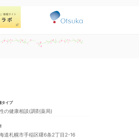
舗タイプ
性の健康相談(調剤薬局)
所
海道札幌市手稲区曙6条2丁目2-16