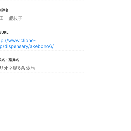
剤師名
田 聖枝子
URL
tp://www.clione-
jp/dispensary/akebono6/
設名・薬局名
リオネ曙6条薬局