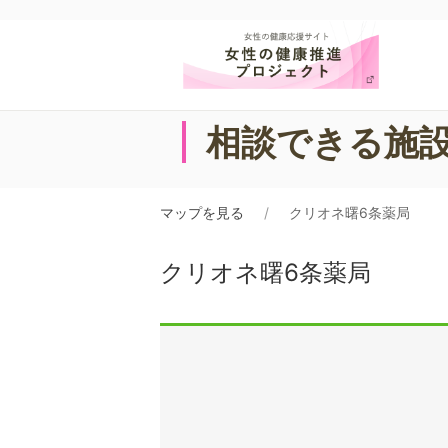
相談できる施
マップを見る
クリオネ曙6条薬局
クリオネ曙6条薬局