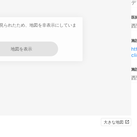
デ
医
見られたため、地図を非表示にしていま
西
施設
ht
地図を表示
cl
施
西
大きな地図