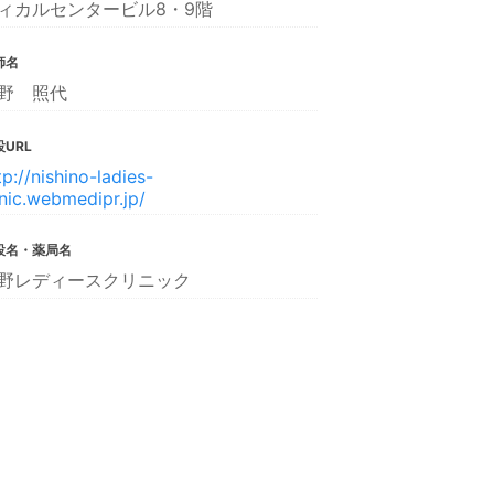
ィカルセンタービル8・9階
師名
野 照代
URL
tp://nishino-ladies-
inic.webmedipr.jp/
設名・薬局名
野レディースクリニック