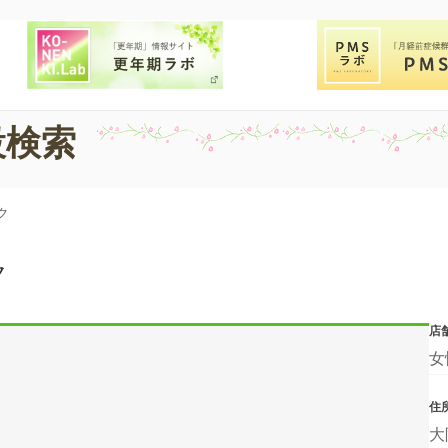
設検索
ク
ク
店
女
住
大