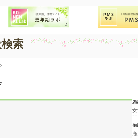
設検索
ク
ク
店
女
住
鹿