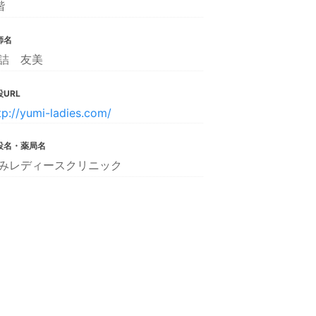
階
師名
詰 友美
URL
tp://yumi-ladies.com/
設名・薬局名
みレディースクリニック