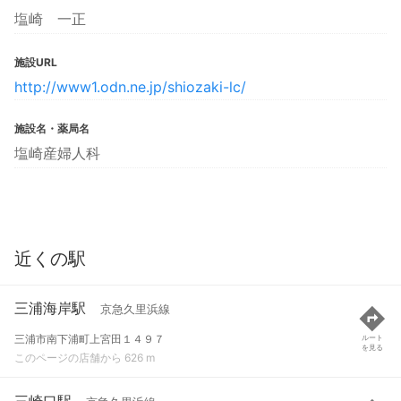
塩崎 一正
施設URL
http://www1.odn.ne.jp/shiozaki-lc/
施設名・薬局名
塩崎産婦人科
近くの駅
三浦海岸駅
京急久里浜線
三浦市南下浦町上宮田１４９７
ルート
を見る
このページの店舗から 626 m
三崎口駅