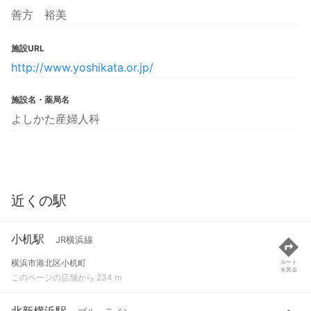
善方 裕美
施設URL
http://www.yoshikata.or.jp/
施設名・薬局名
よしかた産婦人科
近くの駅
小机駅
JR横浜線
横浜市港北区小机町
ルート
を見る
このページの店舗から 234 m
北新横浜駅