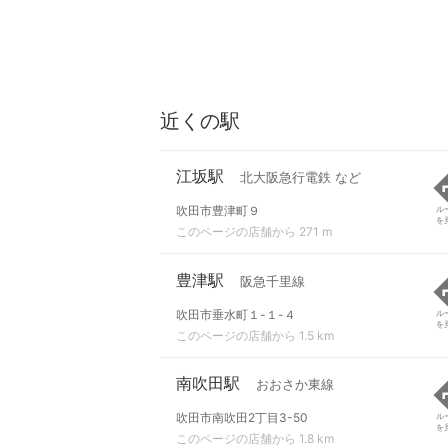
近くの駅
江坂駅
北大阪急行電鉄 など
吹田市豊津町９
ル
を
このページの店舗から 271 m
豊津駅
阪急千里線
吹田市垂水町１-１-４
ル
を
このページの店舗から 1.5 km
南吹田駅
おおさか東線
吹田市南吹田2丁目3-50
ル
を
このページの店舗から 1.8 km