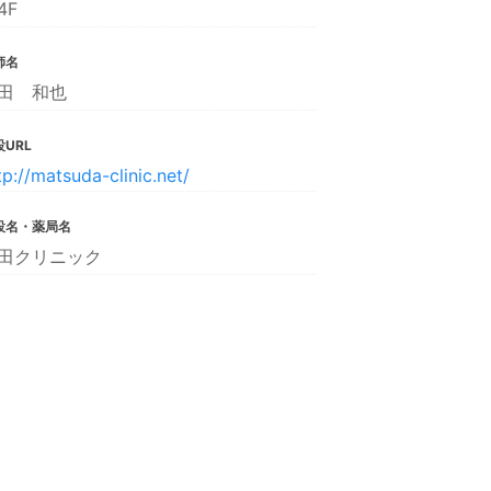
4F
師名
田 和也
URL
tp://matsuda-clinic.net/
設名・薬局名
田クリニック