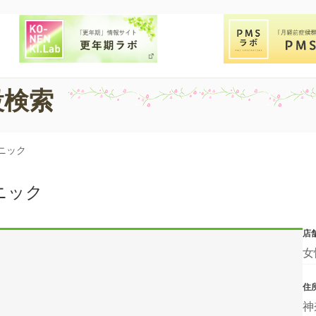
設検索
ニック
ニック
店
女
住
神