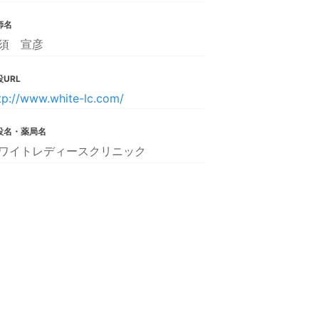
師名
須 宣彦
URL
tp://www.white-lc.com/
設名・薬局名
ワイトレディースクリニック