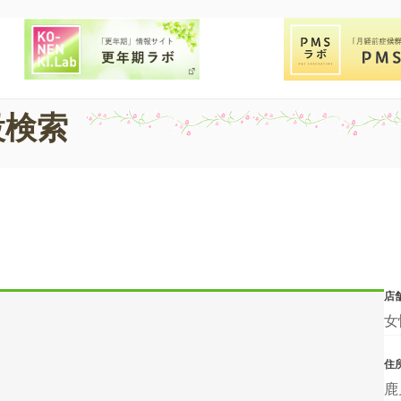
設検索
店
女
住
鹿