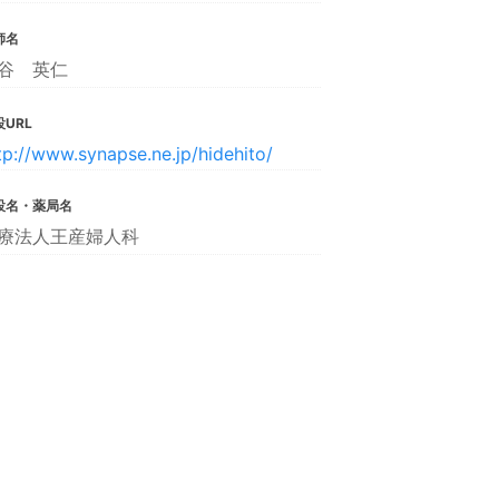
師名
谷 英仁
URL
tp://www.synapse.ne.jp/hidehito/
設名・薬局名
療法人王産婦人科