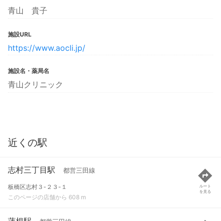
青山 貴子
施設URL
https://www.aocli.jp/
施設名・薬局名
青山クリニック
近くの駅
志村三丁目駅
都営三田線
板橋区志村３-２３-１
ルート
を見る
このページの店舗から 608 m
蓮根駅