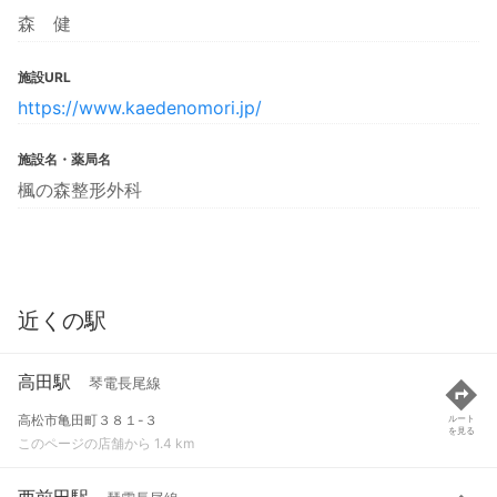
森 健
施設URL
https://www.kaedenomori.jp/
施設名・薬局名
楓の森整形外科
近くの駅
高田駅
琴電長尾線
高松市亀田町３８１-３
ルート
を見る
このページの店舗から 1.4 km
西前田駅