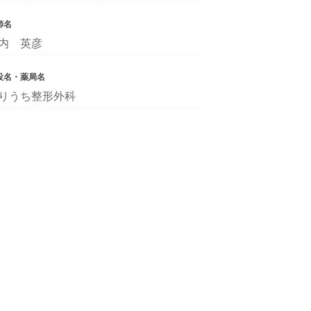
師名
内 英彦
設名・薬局名
りうち整形外科