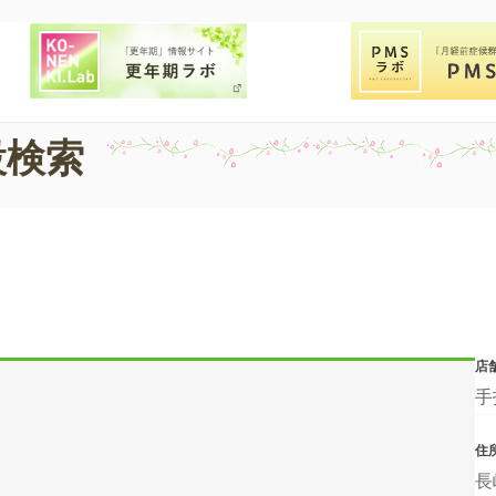
設検索
店
手
住
長