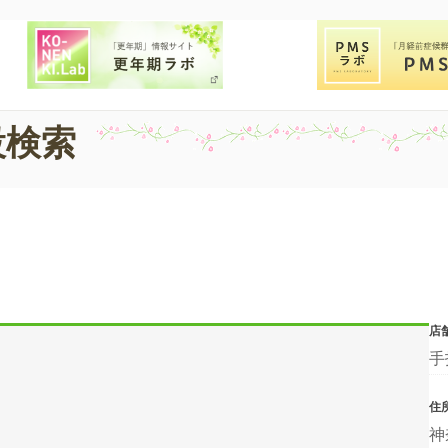
設検索
店
手
住
神