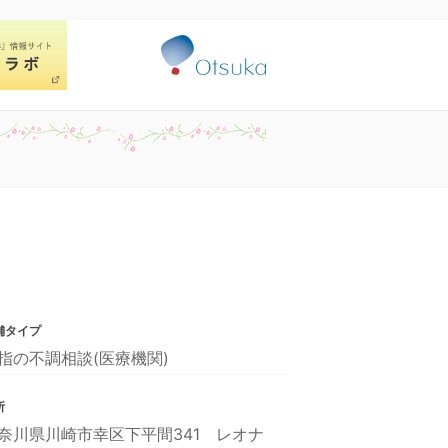
舗タイプ
指の不調相談(医療機関)
所
奈川県川崎市幸区下平間341 レオナ