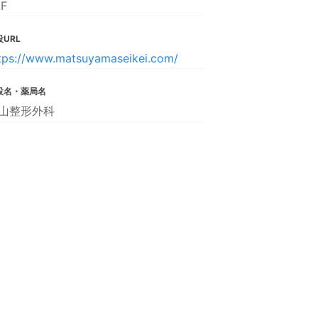
1F
URL
tps://www.matsuyamaseikei.com/
設名・薬局名
山整形外科