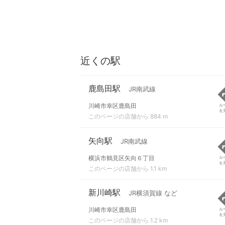
近くの駅
鹿島田駅
JR南武線
川崎市幸区鹿島田
ル
を
このページの店舗から 884 m
矢向駅
JR南武線
横浜市鶴見区矢向６丁目
ル
を
このページの店舗から 1.1 km
新川崎駅
JR横須賀線 など
川崎市幸区鹿島田
ル
を
このページの店舗から 1.2 km