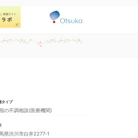
舗タイプ
指の不調相談(医療機関)
所
馬県渋川市白井2277‐1