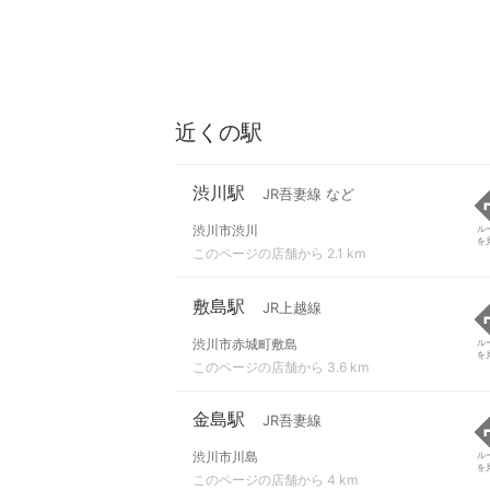
近くの駅
渋川駅
JR吾妻線 など
渋川市渋川
ル
を
このページの店舗から 2.1 km
敷島駅
JR上越線
渋川市赤城町敷島
ル
を
このページの店舗から 3.6 km
金島駅
JR吾妻線
渋川市川島
ル
を
このページの店舗から 4 km