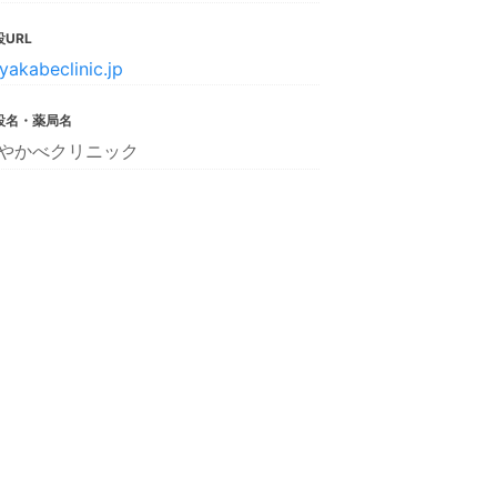
URL
yakabeclinic.jp
設名・薬局名
やかべクリニック