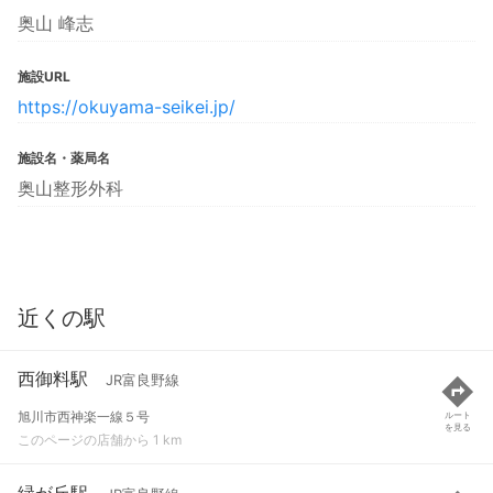
奥山 峰志
施設URL
https://okuyama-seikei.jp/
施設名・薬局名
奥山整形外科
近くの駅
西御料駅
JR富良野線
旭川市西神楽一線５号
ルート
を見る
このページの店舗から 1 km
緑が丘駅