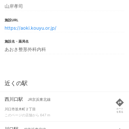
山岸孝司
施設URL
https://aoki.kouyu.or.jp/
施設名・薬局名
あおき整形外科内科
近くの駅
西川口駅
JR京浜東北線
川口市並木町２丁目
ルート
を見る
このページの店舗から 647 m
川口駅