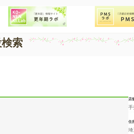
設検索
店
手
住
埼