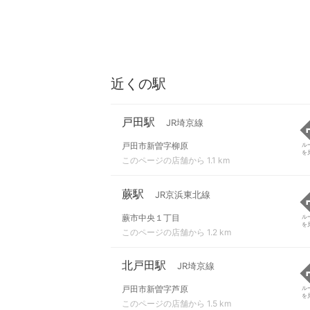
近くの駅
戸田駅
JR埼京線
戸田市新曽字柳原
ル
を
このページの店舗から 1.1 km
蕨駅
JR京浜東北線
蕨市中央１丁目
ル
を
このページの店舗から 1.2 km
北戸田駅
JR埼京線
戸田市新曽字芦原
ル
を
このページの店舗から 1.5 km