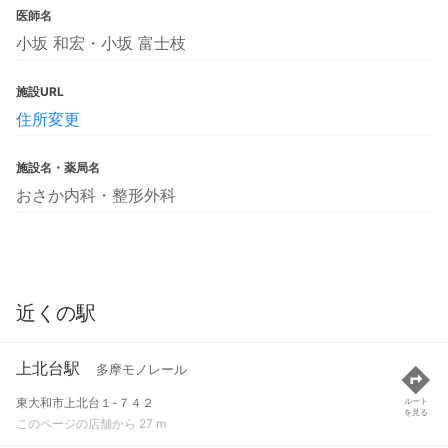
医師名
小坂 和宏・小坂 富士枝
施設URL
住所変更
施設名・薬局名
おさか内科・整形外科
近くの駅
上北台駅
多摩モノレール
東大和市上北台１-７４２
ルート
を見る
このページの店舗から 27 m