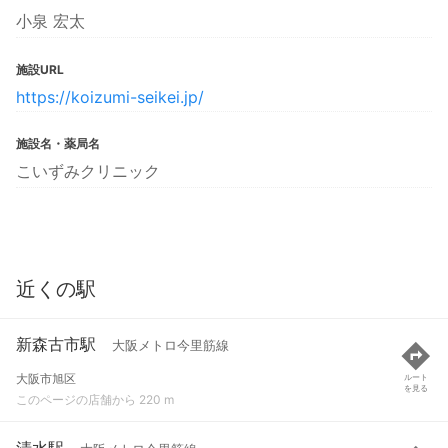
小泉 宏太
施設URL
https://koizumi-seikei.jp/
施設名・薬局名
こいずみクリニック
近くの駅
新森古市駅
大阪メトロ今里筋線
大阪市旭区
ルート
を見る
このページの店舗から 220 m
清水駅