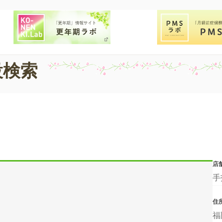
設検索
店
手
住
福