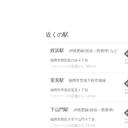
近くの駅
姪浜駅
JR筑肥線(姪浜～西唐津) など
福岡市西区姪の浜４丁目
ル
を
このページの店舗から 560 m
室見駅
福岡市営地下鉄空港線
福岡市早良区室見１丁目
ル
を
このページの店舗から 1.2 km
下山門駅
JR筑肥線(姪浜～西唐津)
福岡市西区大字下山門４丁目
ル
を
このページの店舗から 1.8 km