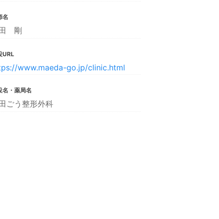
師名
田 剛
URL
tps://www.maeda-go.jp/clinic.html
設名・薬局名
田ごう整形外科