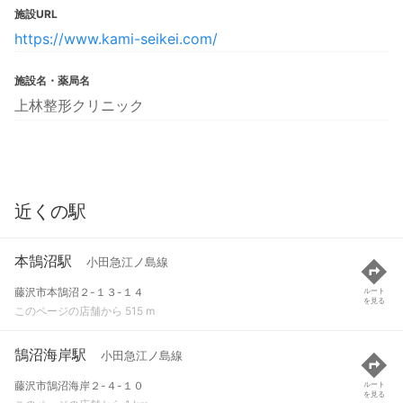
施設URL
https://www.kami-seikei.com/
施設名・薬局名
上林整形クリニック
近くの駅
本鵠沼駅
小田急江ノ島線
藤沢市本鵠沼２-１３-１４
ルート
を見る
このページの店舗から 515 m
鵠沼海岸駅
小田急江ノ島線
藤沢市鵠沼海岸２-４-１０
ルート
を見る