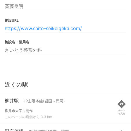
斉藤良明
施設URL
https://www.saito-seikeigeka.com/
施設名・薬局名
さいとう整形外科
近くの駅
柳井駅
JR山陽本線(岩国～門司)
柳井市大字古開作
ルート
を見る
このページの店舗から 3.3 km
田布施駅