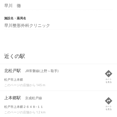
早川 徹
施設名・薬局名
早川整形外科クリニック
近くの駅
北松戸駅
JR常磐線(上野～取手)
松戸市上本郷
ルート
を見る
このページの店舗から 145 m
上本郷駅
京成松戸線
松戸市上本郷２６４８-１１
ルート
を見る
このページの店舗から 1.2 km