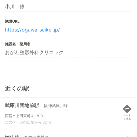
小川 修
施設URL
https://ogawa-seikei.jp/
施設名・薬局名
おがわ整形外科クリニック
近くの駅
武庫川団地前駅
阪神武庫川線
西宮市上田東町４-８３
ルート
を見る
このページの店舗から 82 m
洲先駅